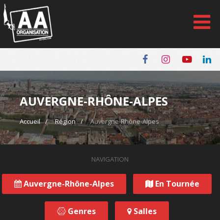
Panneau de gestion des cookies
AUVERGNE-RHÔNE-ALPES
Accueil
Région
Auvergne-Rhône-Alpes
Concert
NAVIGATION
Auvergne-Rhône-Alpes
En Tournée
Genres
Salles