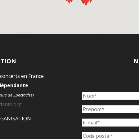
ATION
N
 concerts en France.
ndépendante
eurs de Spectacles)
dante.org
ORGANISATION