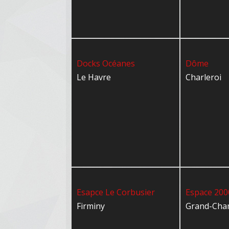
Docks Océanes
Dôme
Le Havre
Charleroi
Esapce Le Corbusier
Espace 200
Firminy
Grand-Ch