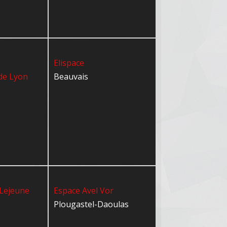
Elispace
de Lyon
Beauvais
 Lejeune
Espace Avel Vor
Plougastel-Daoulas