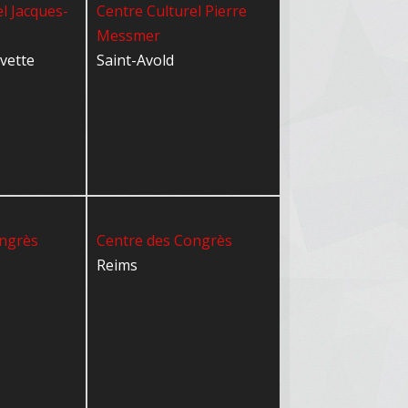
l Jacques-
Centre Culturel Pierre
Messmer
Yvette
Saint-Avold
ongrès
Centre des Congrès
Reims