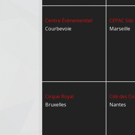
Centre Évènementiel
CEPAC Silo
Courbevoie
Marseille
Cirque Royal
Cité des C
Bruxelles
Nantes