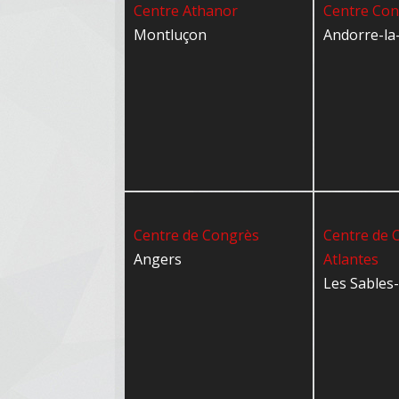
Centre Athanor
Centre Co
Montluçon
Andorre-la-
Centre de Congrès
Centre de 
Angers
Atlantes
Les Sables