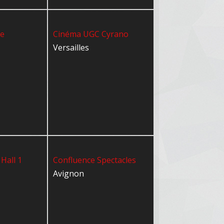
ge
Cinéma UGC Cyrano
Versailles
Hall 1
Confluence Spectacles
Avignon