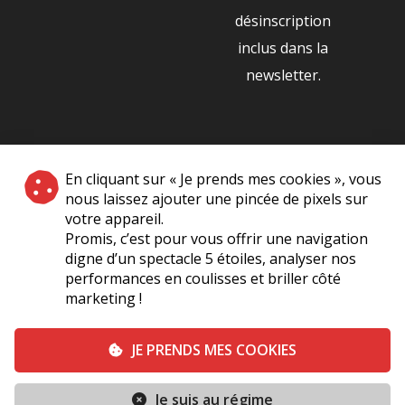
désinscription
inclus dans la
newsletter.
NOS PARTENAIRES
En cliquant sur « Je prends mes cookies », vous
|
nous laissez ajouter une pincée de pixels sur
votre appareil.
Promis, c’est pour vous offrir une navigation
digne d’un spectacle 5 étoiles, analyser nos
performances en coulisses et briller côté
marketing !
Plan du site
A Propos de Nous
Foire Aux Questions
JE PRENDS MES COOKIES
Mentions légales
Vie Privée
Je suis au régime
Conditions générales de vente
Contact