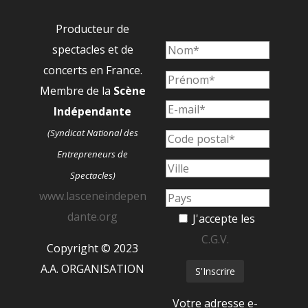
Producteur de
spectacles et de
concerts en France.
Membre de la
Scène
Indépendante
(Syndicat National des
Entrepreneurs de
Spectacles)
www.lasceneindepen
dante.org
J'accepte les
C.G.V.
Copyright © 2023
A.A. ORGANISATION
Votre adresse e-