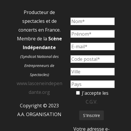
Producteur de
spectacles et de
concerts en France.
Membre de la
Scène
Indépendante
(Syndicat National des
Entrepreneurs de
Spectacles)
www.lasceneindepen
dante.org
J'accepte les
C.G.V.
Copyright © 2023
A.A. ORGANISATION
Votre adresse e-