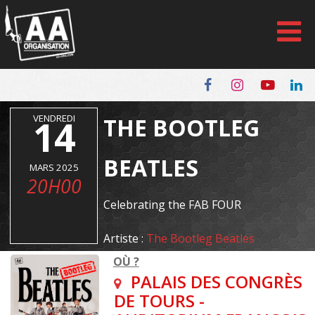
Panneau de gestion des cookies
VENDREDI
14
THE BOOTLEG
BEATLES
MARS 2025
20H00
Celebrating the FAB FOUR
Artiste :
The Bootleg Beatles
OÙ ?
PALAIS DES CONGRÈS
DE TOURS -