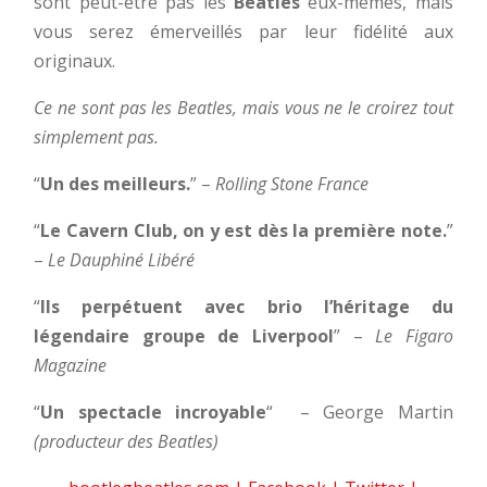
sont peut-être pas les
Beatles
eux-mêmes, mais
vous serez émerveillés par leur fidélité aux
originaux.
Ce ne sont pas les Beatles, mais vous ne le croirez tout
simplement pas.
“
Un des meilleurs.
” –
Rolling Stone France
“
Le Cavern Club, on y est dès la première note.
”
–
Le Dauphiné Libéré
“
Ils perpétuent avec brio l’héritage du
légendaire groupe de Liverpool
” –
Le Figaro
Magazine
“
Un spectacle incroyable
“
– George Martin
(producteur des Beatles)