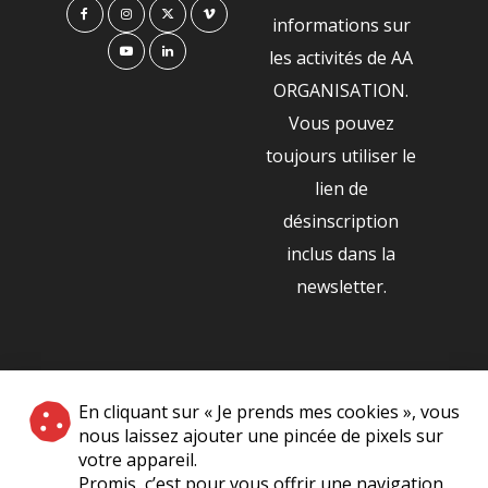
informations sur
les activités de AA
ORGANISATION.
Vous pouvez
toujours utiliser le
lien de
désinscription
inclus dans la
newsletter.
NOS PARTENAIRES
En cliquant sur « Je prends mes cookies », vous
|
nous laissez ajouter une pincée de pixels sur
votre appareil.
Promis, c’est pour vous offrir une navigation