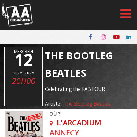
Panneau de gestion des cookies
MERCREDI
12
THE BOOTLEG
BEATLES
MARS 2025
20H00
Celebrating the FAB FOUR
Artiste :
The Bootleg Beatles
OÙ ?
L'ARCADIUM
ANNECY