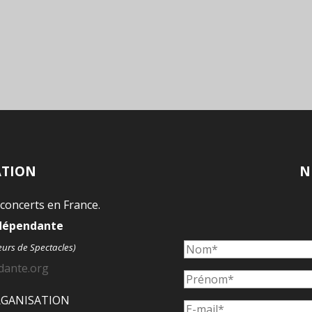
ATION
N
 concerts en France.
ndépendante
eurs de Spectacles)
dante.org
ORGANISATION