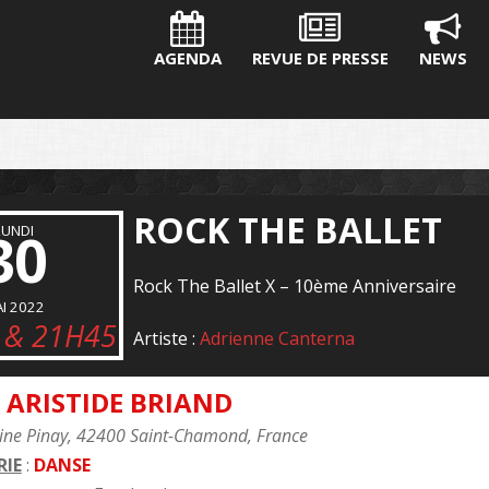
AGENDA
REVUE DE PRESSE
NEWS
ROCK THE BALLET
30
LUNDI
Rock The Ballet X – 10ème Anniversaire
I 2022
 & 21H45
Artiste :
Adrienne Canterna
 ARISTIDE BRIAND
ine Pinay, 42400 Saint-Chamond, France
IE
:
DANSE