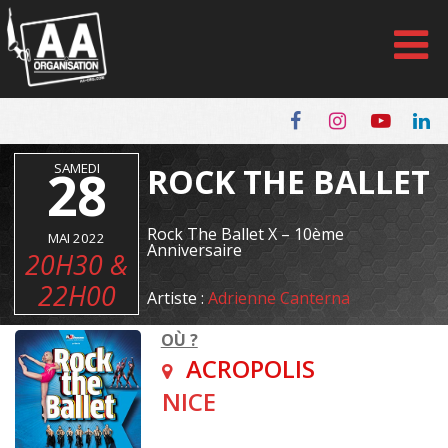
Panneau de gestion des cookies
28
SAMEDI
ROCK THE BALLET
Rock The Ballet X – 10ème
MAI 2022
Anniversaire
20H30 &
22H00
Artiste :
Adrienne Canterna
OÙ ?
ACROPOLIS
NICE