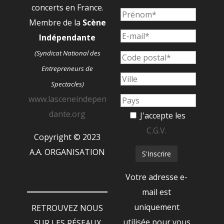
concerts en France.
Membre de la
Scène
Indépendante
(Syndicat National des
Entrepreneurs de
Spectacles)
www.lasceneindepen
dante.org
J'accepte les
C.G.V.
Copyright © 2023
A.A. ORGANISATION
Votre adresse e-
mail est
uniquement
RETROUVEZ NOUS
utilisée pour vous
SUR LES RÉSEAUX