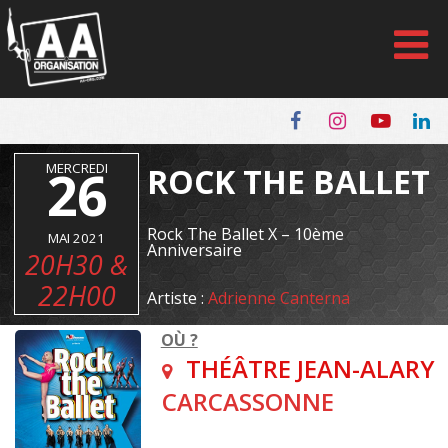
Panneau de gestion des cookies
MERCREDI
26
ROCK THE BALLET
Rock The Ballet X – 10ème
MAI 2021
Anniversaire
20H30 &
22H00
Artiste :
Adrienne Canterna
OÙ ?
THÉÂTRE JEAN-ALARY
CARCASSONNE