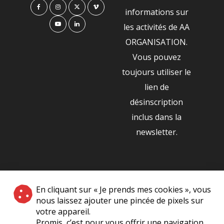
informations sur
les activités de AA
ORGANISATION.
Vous pouvez
toujours utiliser le
lien de
désinscription
inclus dans la
newsletter.
NOS PARTENAIRES
En cliquant sur « Je prends mes cookies », vous
|
nous laissez ajouter une pincée de pixels sur
votre appareil.
Promis, c’est pour vous offrir une navigation