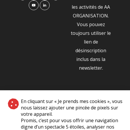
les activités de AA
ORGANISATION.
Vous pouvez
toujours utiliser le
lien de
désinscription
inclus dans la
newsletter.
NOS PARTENAIRES
En cliquant sur « Je prends mes cookies », vous
|
nous laissez ajouter une pincée de pixels sur
votre appareil.
Promis, c’est pour vous offrir une navigation
digne d’un spectacle 5 étoiles, analyser nos