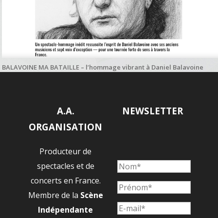
BALAVOINE MA BATAILLE – l’hommage vibrant à Daniel Balavoine
salué par Paname Radio
A.A.
NEWSLETTER
ORGANISATION
Producteur de
spectacles et de
concerts en France.
Membre de la
Scène
Indépendante