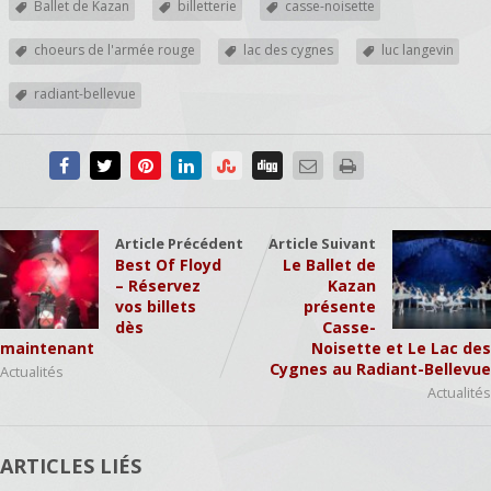
Ballet de Kazan
billetterie
casse-noisette
choeurs de l'armée rouge
lac des cygnes
luc langevin
radiant-bellevue
Article Précédent
Article Suivant
Best Of Floyd
Le Ballet de
– Réservez
Kazan
vos billets
présente
dès
Casse-
maintenant
Noisette et Le Lac des
Cygnes au Radiant-Bellevue
Actualités
Actualités
ARTICLES LIÉS