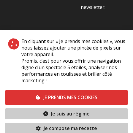
newsletter.
NOS PARTENAIRES
En cliquant sur « Je prends mes cookies », vous
|
nous laissez ajouter une pincée de pixels sur
votre appareil.
Promis, c’est pour vous offrir une navigation
digne d’un spectacle 5 étoiles, analyser nos
performances en coulisses et briller côté
marketing !
Plan du site
A Propos de Nous
Foire Aux Questions
JE PRENDS MES COOKIES
Mentions légales
Vie Privée
Je suis au régime
Conditions générales de vente
Contact
Je compose ma recette
Conditions générales
Politique de cookies (UE)