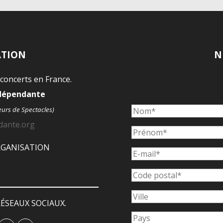
ATION
N
 concerts en France.
ndépendante
eurs de Spectacles)
dante.org
ORGANISATION
ÉSEAUX SOCIAUX.