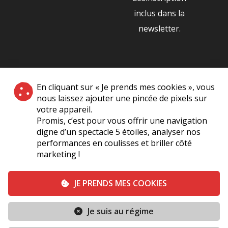
inclus dans la
newsletter.
NOS PARTENAIRES
En cliquant sur « Je prends mes cookies », vous
|
nous laissez ajouter une pincée de pixels sur
votre appareil.
Promis, c’est pour vous offrir une navigation
digne d’un spectacle 5 étoiles, analyser nos
performances en coulisses et briller côté
marketing !
Plan du site
A Propos de Nous
Foire Aux Questions
JE PRENDS MES COOKIES
Mentions légales
Vie Privée
Je suis au régime
Conditions générales de vente
Contact