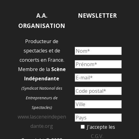
A.A.
NEWSLETTER
ORGANISATION
Producteur de
spectacles et de
concerts en France.
Membre de la
Scène
Indépendante
(Syndicat National des
Entrepreneurs de
Spectacles)
www.lasceneindepen
dante.org
J'accepte les
C.G.V.