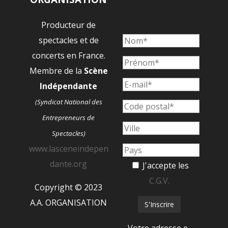
Producteur de
spectacles et de
concerts en France.
Membre de la
Scène
Indépendante
(Syndicat National des
Entrepreneurs de
Spectacles)
www.lasceneindepen
dante.org
J'accepte les
C.G.V.
Copyright © 2023
A.A. ORGANISATION
Votre adresse e-