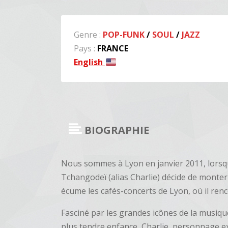
Genre :
POP-FUNK
/
SOUL
/
JAZZ
Pays :
FRANCE
English
BIOGRAPHIE
Nous sommes à Lyon en janvier 2011, lorsqu
Tchangodeï (alias Charlie) décide de monter 
écume les cafés-concerts de Lyon, où il ren
Fasciné par les grandes icônes de la musiqu
plus tendre enfance, Charlie, personnage e