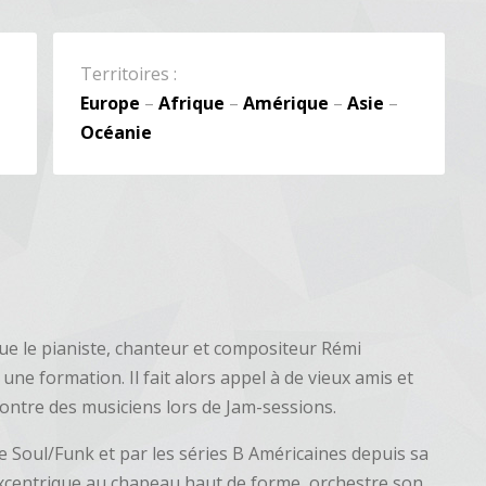
Territoires :
Europe
–
Afrique
–
Amérique
–
Asie
–
Océanie
e le pianiste, chanteur et compositeur Rémi
une formation. Il fait alors appel à de vieux amis et
contre des musiciens lors de Jam-sessions.
e Soul/Funk et par les séries B Américaines depuis sa
xcentrique au chapeau haut de forme, orchestre son