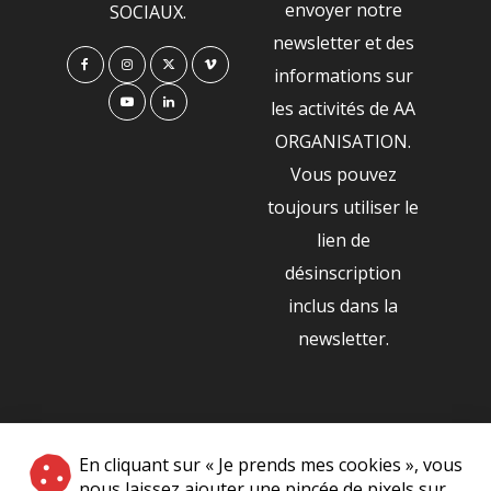
envoyer notre
SOCIAUX.
newsletter et des
informations sur
les activités de AA
ORGANISATION.
Vous pouvez
toujours utiliser le
lien de
désinscription
inclus dans la
newsletter.
NOS PARTENAIRES
En cliquant sur « Je prends mes cookies », vous
|
nous laissez ajouter une pincée de pixels sur