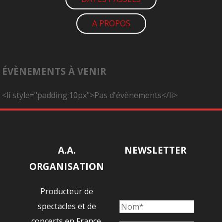
A PROPOS
ÉVÈNEMENTS À VENIR
<li style="padding:10px">Pas d'évènements</li>
A.A.
NEWSLETTER
ORGANISATION
Producteur de
spectacles et de
concerts en France.