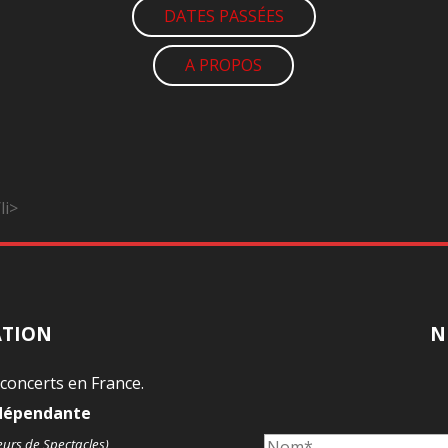
DATES PASSÉES
A PROPOS
li>
ATION
N
 concerts en France.
ndépendante
eurs de Spectacles)