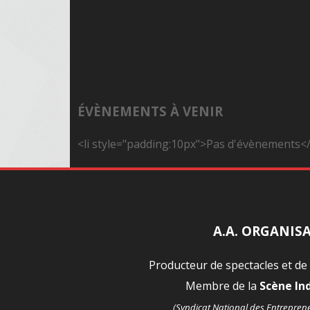
ÉVÈNEMENTS À VENIR
<li style="padding:10px">Pas d'évènements</
A.A. ORGANIS
Producteur de spectacles et de
Membre de la
Scène I
(Syndicat National des Entrepren