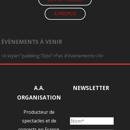
A PROPOS
ÉVÈNEMENTS À VENIR
<li style="padding:10px">Pas d'évènements</li>
A.A.
NEWSLETTER
ORGANISATION
Producteur de
spectacles et de
concerts en France.