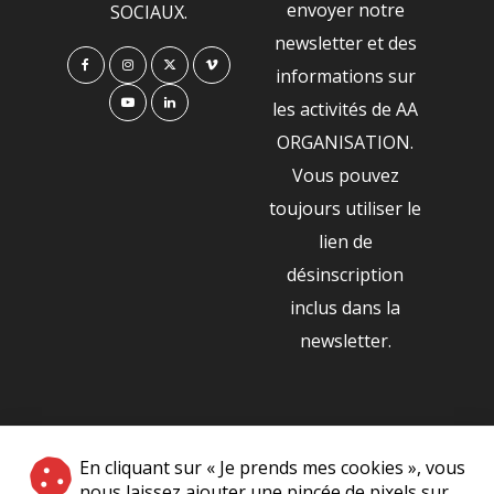
envoyer notre
SOCIAUX.
newsletter et des
informations sur
les activités de AA
ORGANISATION.
Vous pouvez
toujours utiliser le
lien de
désinscription
inclus dans la
newsletter.
NOS PARTENAIRES
En cliquant sur « Je prends mes cookies », vous
|
nous laissez ajouter une pincée de pixels sur