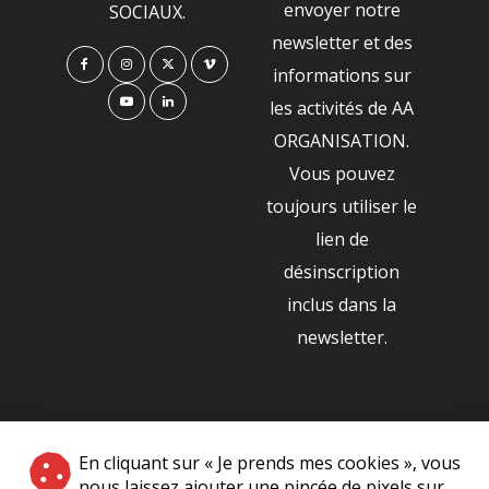
envoyer notre
SOCIAUX.
newsletter et des
informations sur
les activités de AA
ORGANISATION.
Vous pouvez
toujours utiliser le
lien de
désinscription
inclus dans la
newsletter.
NOS PARTENAIRES
En cliquant sur « Je prends mes cookies », vous
|
nous laissez ajouter une pincée de pixels sur