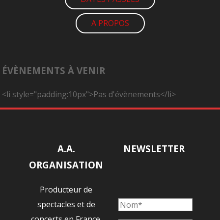
A PROPOS
ÉVÈNEMENTS À VENIR
<li style="padding:10px">Pas d'évènements</li>
A.A.
NEWSLETTER
ORGANISATION
Producteur de
spectacles et de
concerts en France.