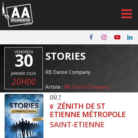
Panneau de gestion des cookies
VENDREDI
30
STORIES
RB Dance Company
JANVIER 2026
20H00
Artiste :
RB Dance Company
OÙ ?
ZÉNITH DE ST
ETIENNE MÉTROPOLE
SAINT-ETIENNE