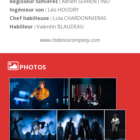
Régisseur lumières :
Adrien SERRENTINO
Ingénieur son :
Léo HOUDRY
Chef habilleuse :
Lola CHARDONNIERAS
Habilleur :
Valentin BLAUDEAU
www.rbdancecompany.com
PHOTOS