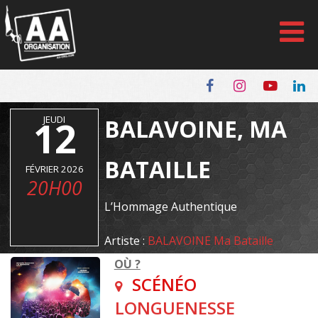
Panneau de gestion des cookies
12
JEUDI
BALAVOINE, MA
BATAILLE
FÉVRIER 2026
20H00
L’Hommage Authentique
Artiste :
BALAVOINE Ma Bataille
OÙ ?
SCÉNÉO
LONGUENESSE