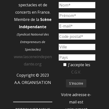
spectacles et de
concerts en France.
Membre de la
Scène
Indépendante
(Syndicat National des
Entrepreneurs de
Spectacles)
www.lasceneindepen
dante.org
J'accepte les
C.G.V.
Copyright © 2023
A.A. ORGANISATION
Votre adresse e-
mail est