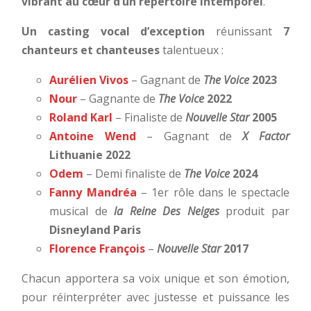
vibrant au cœur d’un répertoire intemporel
.
Un casting vocal d’exception
réunissant
7
chanteurs et chanteuses
talentueux :
Aurélien Vivos
–
Gagnant de
The Voice
2023
Nour
–
Gagnante de
The Voice
2022
Roland Karl
–
Finaliste de
Nouvelle Star
2005
Antoine Wend
–
Gagnant de
X Factor
Lithuanie 2022
Odem
–
Demi finaliste de
The Voice
2024
Fanny Mandréa
–
1er rôle dans le spectacle
musical de
la Reine Des Neiges
produit par
Disneyland Paris
Florence François
–
Nouvelle Star
2017
Chacun apportera sa voix unique et son émotion,
pour réinterpréter avec justesse et puissance les