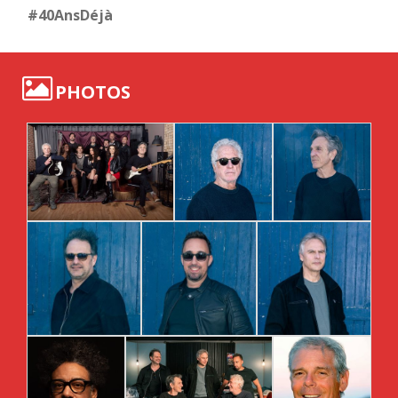
#40AnsDéjà
PHOTOS