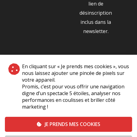
lien de
désinscription
inclus dans la
newsletter.
NOS PARTENAIRES
En cliquant sur « Je prends mes cookies », vous
|
nous laissez ajouter une pincée de pixels sur
votre appareil.
Promis, c’est pour vous offrir une navigation
digne d’un spectacle 5 étoiles, analyser nos
performances en coulisses et briller côté
marketing !
Plan du site
A Propos de Nous
Foire Aux Questions
JE PRENDS MES COOKIES
Mentions légales
Vie Privée