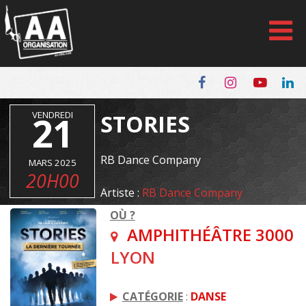
Panneau de gestion des cookies
VENDREDI
21
STORIES
RB Dance Company
MARS 2025
20H00
Artiste :
RB Dance Company
OÙ ?
AMPHITHÉÂTRE 3000
LYON
CATÉGORIE
:
DANSE