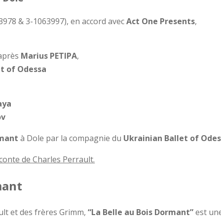
3978 & 3-1063997), en accord avec
Act One Presents
,
’après
Marius PETIPA
,
et of Odessa
aya
ov
rmant
à Dole par la compagnie du
Ukrainian Ballet of Ode
 conte de Charles Perrault.
mant
ult et des frères Grimm,
“La Belle au Bois Dormant”
est un