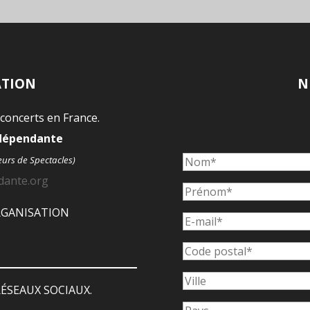
ATION
N
 concerts en France.
ndépendante
eurs de Spectacles)
dante.org
ORGANISATION
ÉSEAUX SOCIAUX.