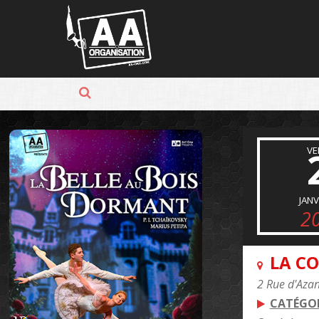
Panneau de gestion des cookies
VE
JANV
2
LA C
2 Rue d'Aza
CATÉGOR