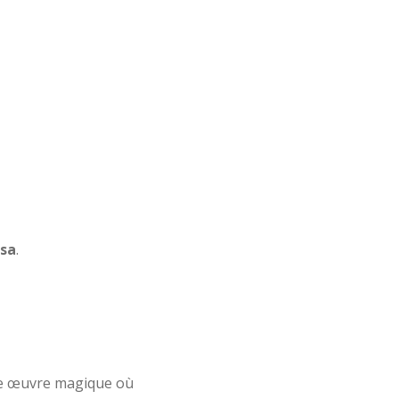
ssa
.
e œuvre magique où