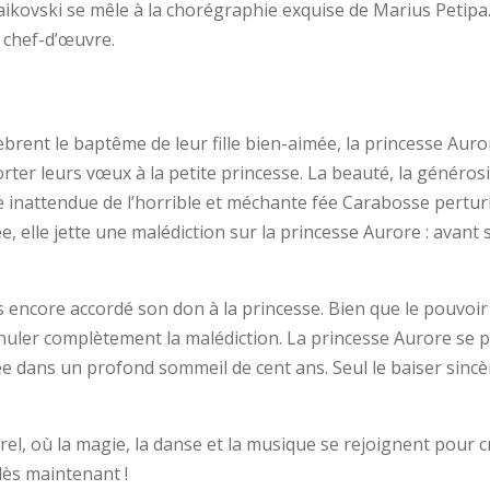
kovski se mêle à la chorégraphie exquise de Marius Petipa.
 chef-d’œuvre.
lèbrent le baptême de leur fille bien-aimée, la princesse Aur
er leurs vœux à la petite princesse. La beauté, la générosit
vée inattendue de l’horrible et méchante fée Carabosse pertu
e, elle jette une malédiction sur la princesse Aurore : avant s
s encore accordé son don à la princesse. Bien que le pouvoir
nuler complètement la malédiction. La princesse Aurore se p
gée dans un profond sommeil de cent ans. Seul le baiser sinc
el, où la magie, la danse et la musique se rejoignent pour c
dès maintenant !