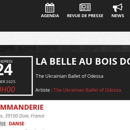
AGENDA
REVUE DE PRESSE
NEWS
LA BELLE AU BOIS
NDREDI
24
The Ukrainian Ballet of Odessa
IER 2025
0H00
Artiste :
The Ukrainian Ballet of Odessa
OMMANDERIE
ns, 39100 Dole, France
IE
:
DANSE