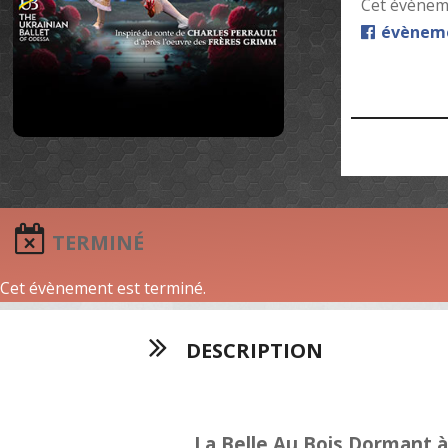
Cet évèneme
évèneme
TERMINÉ
Cet évènement est terminé.
DESCRIPTION
La Belle Au Bois Dormant à