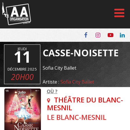
Panneau de gestion des cookies
11
JEUDI
CASSE-NOISETTE
Sofia City Ballet
DÉCEMBRE 2025
20H00
Artiste :
Sofia City Ballet
OÙ ?
THÉÂTRE DU BLANC-
MESNIL
LE BLANC-MESNIL