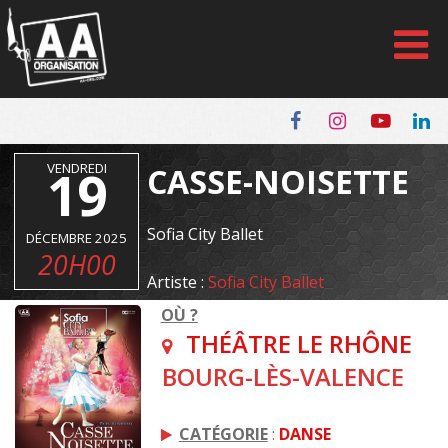
Panneau de gestion des cookies
VENDREDI
19
CASSE-NOISETTE
Sofia City Ballet
DÉCEMBRE 2025
20H00
Artiste :
Sofia City Ballet
OÙ ?
THÉÂTRE LE RHÔNE
BOURG-LÈS-VALENCE
CATÉGORIE
:
DANSE