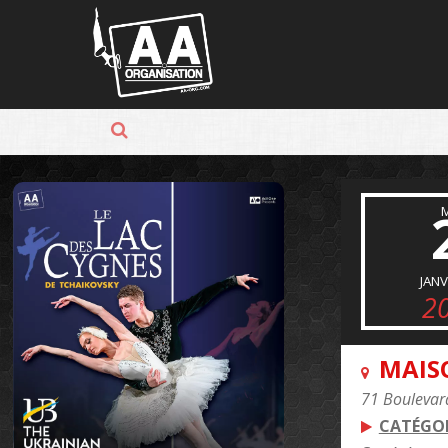
Panneau de gestion des cookies
JANV
2
MAIS
71 Boulevar
CATÉGOR