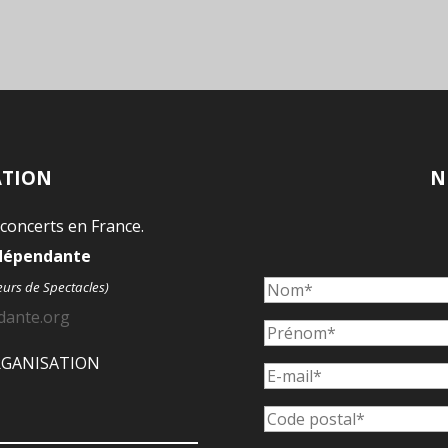
ATION
N
 concerts en France.
ndépendante
eurs de Spectacles)
dante.org
ORGANISATION