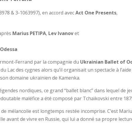
3978 & 3-1063997), en accord avec
Act One Presents
,
’après
Marius PETIPA
,
Lev Ivanov
et
f Odessa
ermont-Ferrand par la compagnie du
Ukrainian Ballet of O
 du Lac des cygnes alors qu’il organisait un spectacle à l’aid
s son domaine ukrainien de Kamenka.
gendes nordiques, ce grand “ballet blanc” dans lequel de jeu
doutable maléfice a été composé par Tchaïkovski entre 1875
 de mélancolie est longtemps restée incomprise. C’est Mariu
lle avant de vivre en Russie, qui lui a donné sa propre lect