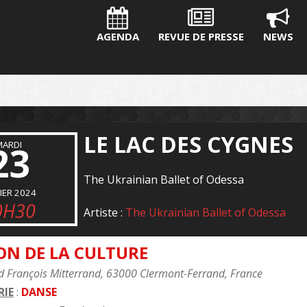
AGENDA
REVUE DE PRESSE
NEWS
LE LAC DES CYGNES
23
MARDI
The Ukrainian Ballet of Odessa
IER 2024
0H30
Artiste :
The Ukrainian Ballet of Odessa
ON DE LA CULTURE
d François Mitterrand, 63000 Clermont-Ferrand, France
IE
:
DANSE