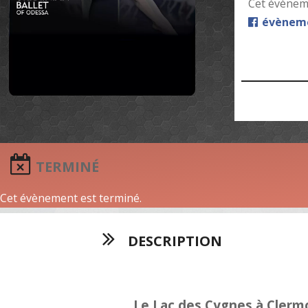
Cet évèneme
évèneme
TERMINÉ
Cet évènement est terminé.
DESCRIPTION
Le Lac des Cygnes à Clerm