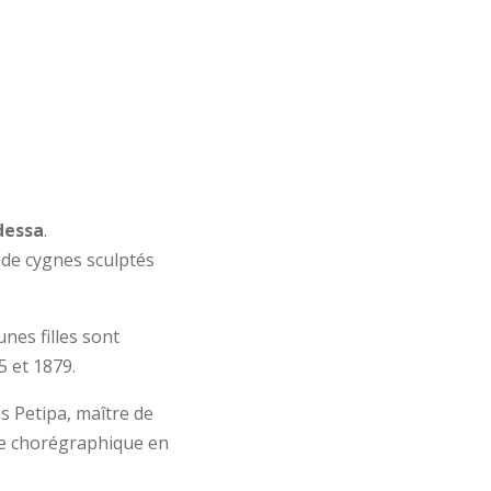
dessa
.
e de cygnes sculptés
nes filles sont
 et 1879.
s Petipa, maître de
ure chorégraphique en