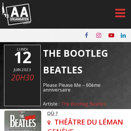
Panneau de gestion des cookies
12
LUNDI
THE BOOTLEG
BEATLES
JUIN 2023
20H30
Please Please Me – 60ème
anniversaire
Artiste :
The Bootleg Beatles
OÙ ?
THÉÂTRE DU LÉMAN