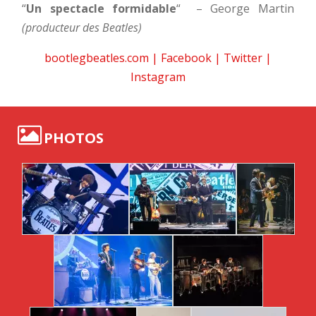
“
Un spectacle formidable
“
– George Martin
(producteur des Beatles)
bootlegbeatles.com
|
Facebook
|
Twitter
|
Instagram
PHOTOS