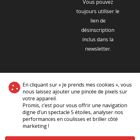
Vous pouvez
toujours utiliser le
lien de
désinscription
inclus dans la
newsletter.
NOS PARTENAIRES
En cliquant sur « Je prends mes cookies », vous
|
nous laissez ajouter une pincée de pixels sur
votre appareil.
Promis, c’est pour vous offrir une navigation
digne d’un spectacle 5 étoiles, analyser nos
performances en coulisses et briller côté
marketing !
Plan du site
A Propos de Nous
Foire Aux Questions