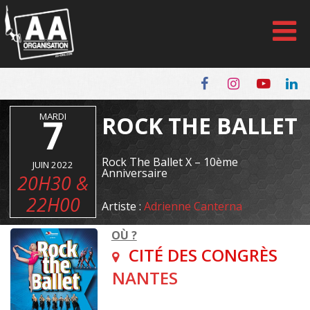
Panneau de gestion des cookies
MARDI
7
ROCK THE BALLET
Rock The Ballet X – 10ème
JUIN 2022
Anniversaire
20H30 &
22H00
Artiste :
Adrienne Canterna
OÙ ?
CITÉ DES CONGRÈS
NANTES