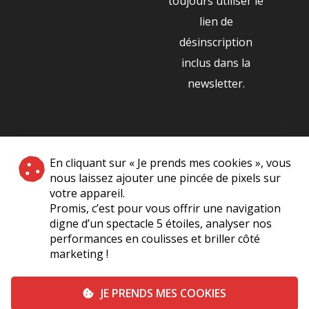
toujours utiliser le
lien de
désinscription
inclus dans la
newsletter.
NOS PARTENAIRES
En cliquant sur « Je prends mes cookies », vous
|
nous laissez ajouter une pincée de pixels sur
votre appareil.
Promis, c’est pour vous offrir une navigation
digne d’un spectacle 5 étoiles, analyser nos
performances en coulisses et briller côté
marketing !
Plan du site
A Propos de Nous
Foire Aux Questions
JE PRENDS MES COOKIES
Mentions légales
Vie Privée