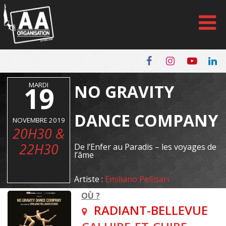
Panneau de gestion des cookies
19
MARDI
NO GRAVITY
DANCE COMPANY
NOVEMBRE 2019
20H30 &
22H30
De l’Enfer au Paradis – les voyages de
l’âme
Artiste :
Emiliano Pellisari
OÙ ?
RADIANT-BELLEVUE