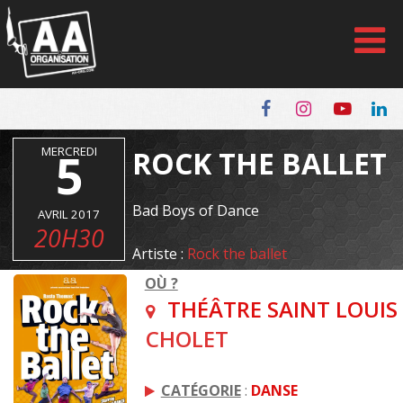
Panneau de gestion des cookies
MERCREDI
5
ROCK THE BALLET
Bad Boys of Dance
AVRIL 2017
20H30
Artiste :
Rock the ballet
OÙ ?
THÉÂTRE SAINT LOUIS
CHOLET
CATÉGORIE
:
DANSE