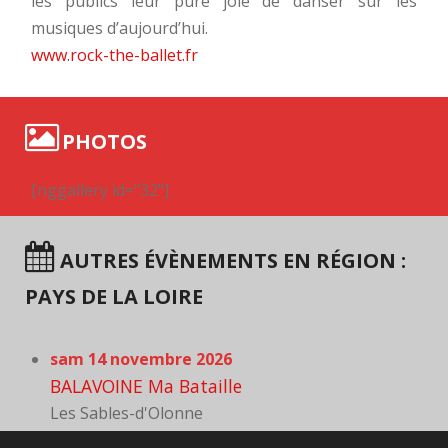
les publics leur pure joie de danser sur les
musiques d’aujourd’hui.
www.rock-the-ballet.fr
PHOTOS
[nggallery id="32"]
AUTRES ÉVÈNEMENTS EN RÉGION :
PAYS DE LA LOIRE
sam 14 novembre 2026
BALAVOINE Ma Bataille
Les Sables-d'Olonne