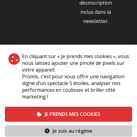
désinscription
inclus dans la
newsletter.
NOS PARTENAIRES
En cliquant sur « Je prends mes cookies », vous
|
nous laissez ajouter une pincée de pixels sur
votre appareil.
Promis, c’est pour vous offrir une navigation
digne d’un spectacle 5 étoiles, analyser nos
performances en coulisses et briller côté
marketing !
Plan du site
A Propos de Nous
Foire Aux Questions
JE PRENDS MES COOKIES
Mentions légales
Vie Privée
Je suis au régime
Conditions générales de vente
Contact