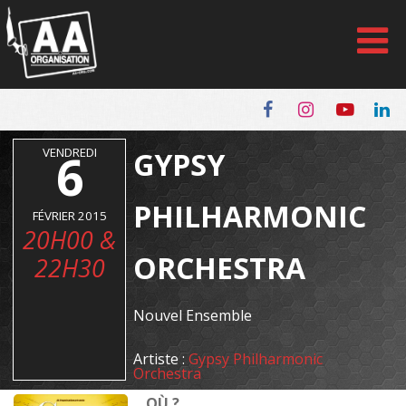
Panneau de gestion des cookies
VENDREDI
6
GYPSY
PHILHARMONIC
FÉVRIER 2015
20H00 &
ORCHESTRA
22H30
Nouvel Ensemble
Artiste :
Gypsy Philharmonic
Orchestra
OÙ ?