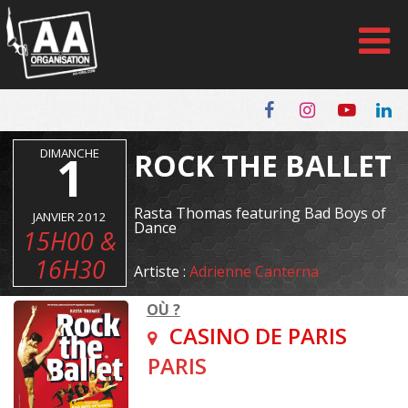
Panneau de gestion des cookies
DIMANCHE
1
ROCK THE BALLET
Rasta Thomas featuring Bad Boys of
JANVIER 2012
Dance
15H00 &
16H30
Artiste :
Adrienne Canterna
OÙ ?
CASINO DE PARIS
PARIS