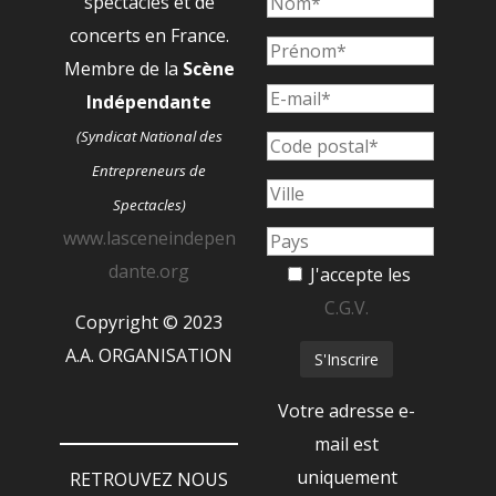
spectacles et de
concerts en France.
Membre de la
Scène
Indépendante
(Syndicat National des
Entrepreneurs de
Spectacles)
www.lasceneindepen
dante.org
J'accepte les
C.G.V.
Copyright © 2023
A.A. ORGANISATION
Votre adresse e-
mail est
uniquement
RETROUVEZ NOUS