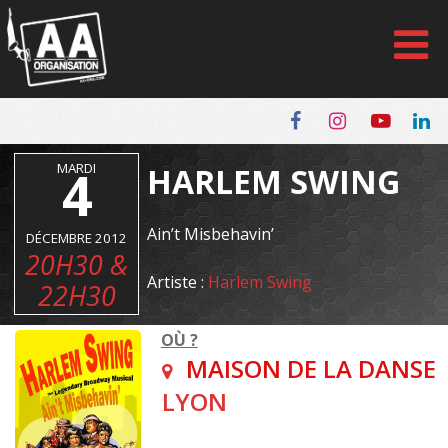
Panneau de gestion des cookies
MARDI
4
HARLEM SWING
Ain’t Misbehavin’
DÉCEMBRE 2012
20H30 &
Artiste :
Harlem Swing
22H30
OÙ ?
MAISON DE LA DANSE
LYON