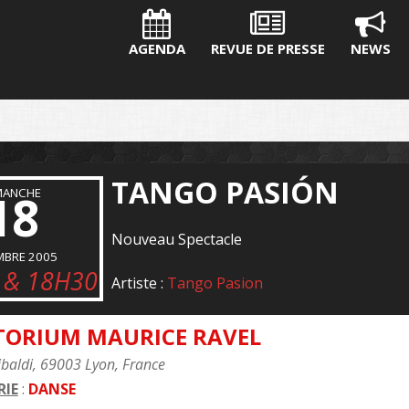
AGENDA
REVUE DE PRESSE
NEWS
TANGO PASIÓN
MANCHE
18
Nouveau Spectacle
MBRE 2005
 & 18H30
Artiste :
Tango Pasion
TORIUM MAURICE RAVEL
baldi, 69003 Lyon, France
IE
:
DANSE