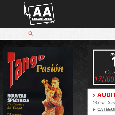
Panneau de gestion des cookies
DI
DÉCE
17H00
AUDI
149 rue Gari
CATÉGOR