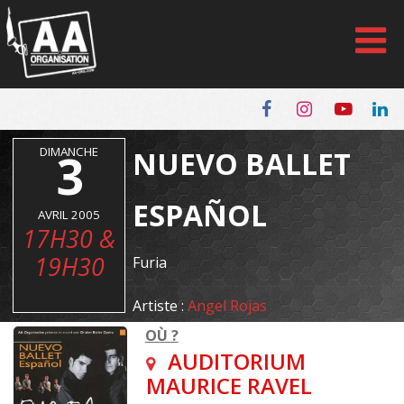
Panneau de gestion des cookies
DIMANCHE
3
NUEVO BALLET
ESPAÑOL
AVRIL 2005
17H30 &
19H30
Furia
Artiste :
Angel Rojas
OÙ ?
AUDITORIUM
MAURICE RAVEL