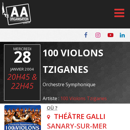
Panneau de gestion des cookies
MERCREDI
28
100 VIOLONS
TZIGANES
JANVIER 2004
20H45 &
22H45
Orchestre Symphonique
Artiste :
100 Violons Tziganes
OÙ ?
THÉÂTRE GALLI
SANARY-SUR-MER