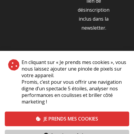
lien de
désinscription
inclus dans la
newsletter.
NOS PARTENAIRES
En cliquant sur « Je prends mes cookies », vous
|
nous laissez ajouter une pincée de pixels sur
votre appareil.
Promis, c’est pour vous offrir une navigation
digne d’un spectacle 5 étoiles, analyser nos
performances en coulisses et briller côté
marketing !
Plan du site
A Propos de Nous
Foire Aux Questions
JE PRENDS MES COOKIES
Mentions légales
Vie Privée