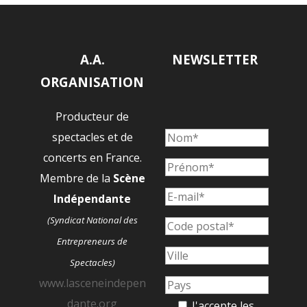
A.A.
NEWSLETTER
ORGANISATION
Producteur de
spectacles et de
concerts en France.
Membre de la
Scène
Indépendante
(Syndicat National des
Entrepreneurs de
Spectacles)
www.lasceneindepen
dante.org
J'accepte les