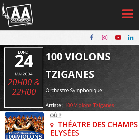
Panneau de gestion des cookies
24
LUNDI
100 VIOLONS
TZIGANES
MAI 2004
20H00 &
22H00
Orchestre Symphonique
Artiste :
100 Violons Tziganes
OÙ ?
THÉATRE DES CHAMPS
ELYSÉES