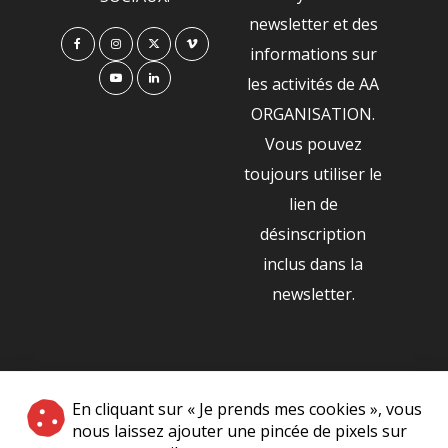
newsletter et des
informations sur
les activités de AA
ORGANISATION.
Vous pouvez
toujours utiliser le
lien de
désinscription
inclus dans la
newsletter.
NOS PARTENAIRES
En cliquant sur « Je prends mes cookies », vous
|
nous laissez ajouter une pincée de pixels sur