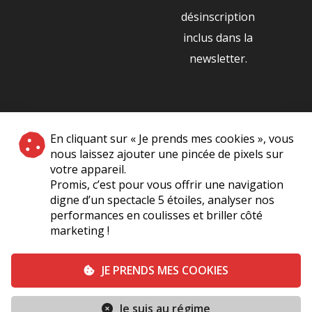
désinscription
inclus dans la
newsletter.
NOS PARTENAIRES
En cliquant sur « Je prends mes cookies », vous
|
nous laissez ajouter une pincée de pixels sur
votre appareil.
Promis, c’est pour vous offrir une navigation
digne d’un spectacle 5 étoiles, analyser nos
performances en coulisses et briller côté
marketing !
Plan du site
A Propos de Nous
Foire Aux Questions
JE PRENDS MES COOKIES
Mentions légales
Vie Privée
Je suis au régime
Conditions générales de vente
Contact