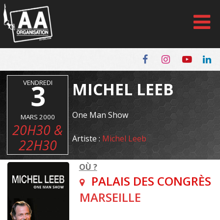
Panneau de gestion des cookies
VENDREDI
3
MICHEL LEEB
One Man Show
MARS 2000
20H30 &
Artiste :
Michel Leeb
22H30
OÙ ?
PALAIS DES CONGRÈS
MARSEILLE