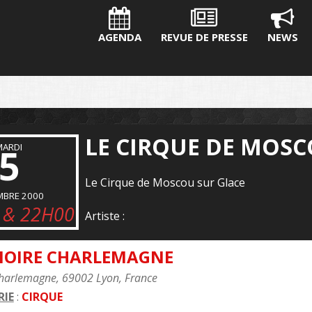
AGENDA
REVUE DE PRESSE
NEWS
LE CIRQUE DE MOS
MARDI
5
Le Cirque de Moscou sur Glace
MBRE 2000
 & 22H00
Artiste :
NOIRE CHARLEMAGNE
harlemagne, 69002 Lyon, France
IE
:
CIRQUE