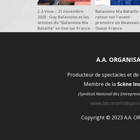
C à Vous – 21 novembre
Balavoine Ma Bataille 
2025 : Guy Balavoine et les
retour sur l’avant-
artistes de “Balavoine Ma
première de Beauvais
Bataille” en live sur France
Ouest-France
5
A.A. ORGANIS
Producteur de spectacles et de
Membre de la
Scène I
(Syndicat National des Entrepren
www.lasceneindepen
Copyright © 2023 A.A. 