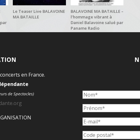
:
Le Teaser Live BALAVOINE
BALAVOINE MA BATAILLE –
MA BATAILLE
l’hommage vibrant à
 par
Daniel Balavoine salué par
Paname Radio
ATION
N
 concerts en France.
ndépendante
eurs de Spectacles)
dante.org
ORGANISATION