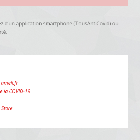
ez d’un application smartphone (TousAntiCovid) ou
té.
 ameli.fr
 de la COVID-19
 Store