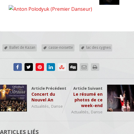
Ballet de Kazan
casse-noisette
lac des cygnes
Article Précédent
Article Suivant
Concert du
Le résumé en
Nouvel An
photos de ce
,
week-end
Actualités
Danse
,
Actualités
Danse
ARTICLES LIÉS