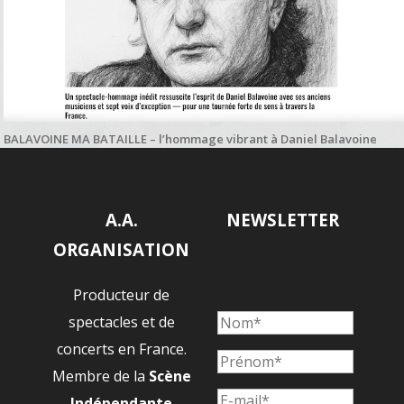
BALAVOINE MA BATAILLE – l’hommage vibrant à Daniel Balavoine
salué par Paname Radio
A.A.
NEWSLETTER
ORGANISATION
Producteur de
spectacles et de
concerts en France.
Membre de la
Scène
Indépendante