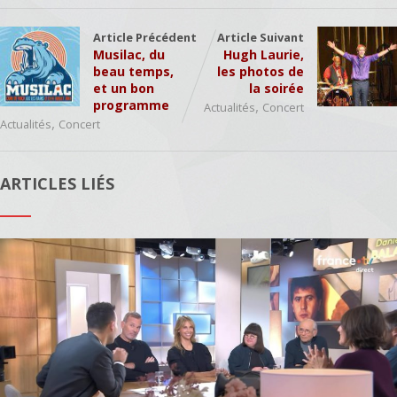
Article Précédent
Article Suivant
Musilac, du
Hugh Laurie,
beau temps,
les photos de
et un bon
la soirée
programme
,
Actualités
Concert
,
Actualités
Concert
ARTICLES LIÉS