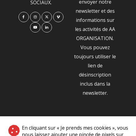
envoyer notre
SOCIAUX.
newsletter et des
informations sur
les activités de AA
ORGANISATION.
Vous pouvez
toujours utiliser le
lien de
désinscription
inclus dans la
newsletter.
NOS PARTENAIRES
En cliquant sur « Je prends mes cookies », vous
|
nous laissez ajouter une pincée de pixels sur